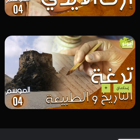
إستكشافي