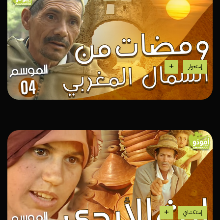
إستغوار
إستكشافي