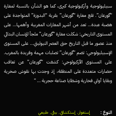
سبيليولوجية وأركيولوجية كبرى، كما هو الشأن بالنسبة لمغارة
“گورعان”. تقع مغارة “گورعان” بقرية “البدوزة” المتواجدة على
هضبة عبدة… تعد من أشهر المغارات المغربية وأهمها… على
المستوى التاريخي: شكلت مغارة “گورعان” ملجأ للإنسان البدائي
منذ عصور ما قبل التاريخ حتى العصر النيوليتي… على المستوى
الإسبيليولوجي: تضم “گورعان” تصلبات مهمة وفريدة بالمغرب.
على المستوى الأركيولوجي: كشفت “گورعان” عن تعاقب
حضارات متعددة على المنطقة، إذ وجدت بها نقوش صخرية
وبقايا أواني فخارية وشظايا صناعة حجرية … “
النوع :
إستغوار
,
إستكشافي
,
بيئي
,
طبيعي