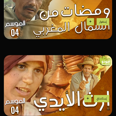
إستغوار
إستكشافي