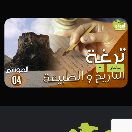
إستكشافي