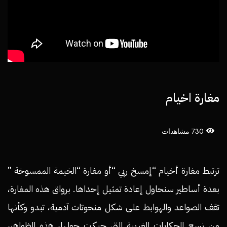
مغارة اخيام
730 مشاهدات
ترتبط مغارة أخيام “إمسخ ربي “أو مغارة “الخيمة الممسوخة ”
بعدة أساطير سنحاول إعادة تمثيل إحداها. برواق هذه المغارة،
تقف الصواعد والهوابط على شكل منحوتات آدمية، تبدو وكأنها
من نسج الحكايات الغريبة التي حيكت حولها، هذه الظواهر،