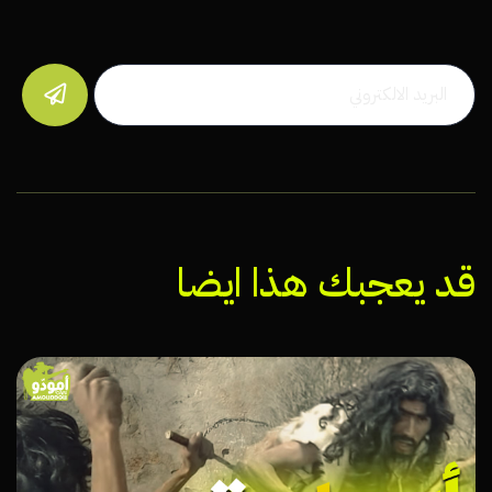

قد يعجبك هذا ايضا