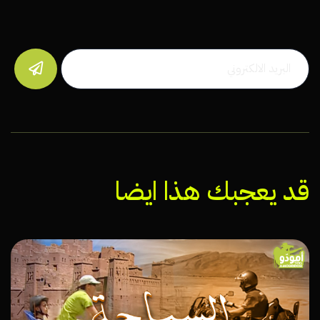

قد يعجبك هذا ايضا