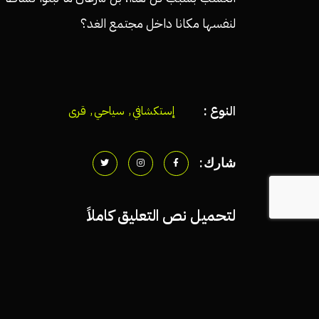
لنفسها مكانا داخل مجتمع الغد؟
النوع :
إستكشافي
,
سياحي
,
قرى
شارك:
لتحميل نص التعليق كاملاً
رجاءً أدخل بريدك الإلكتروني: