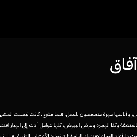
فاق
ر وأناسها مهرة متحمسون للعمل. فبما مضى، كانت تيسنت المشهورة 
بالمنطقة وكذا الهجرة ومرض البيوض، كلها عوامل أدت إلى انهيار اقت
دا أعاد الحياة لاقتصاد الواحة:انه تجارة الأعشاب الطبية. فهل 