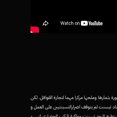
بثمارها وملحها مركزا مهما لتجارة القوافل. لكن
صاد تيسنت لم يتوقف اصرارالتسينتيين على العمل و
تستطيع اليوم تسينت مواكبة الركب الحضاري لتهيء