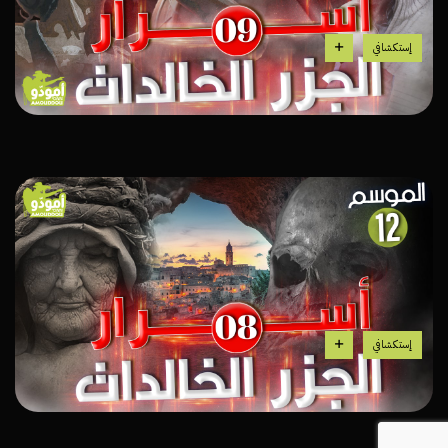
إستكشافي
إستكشافي