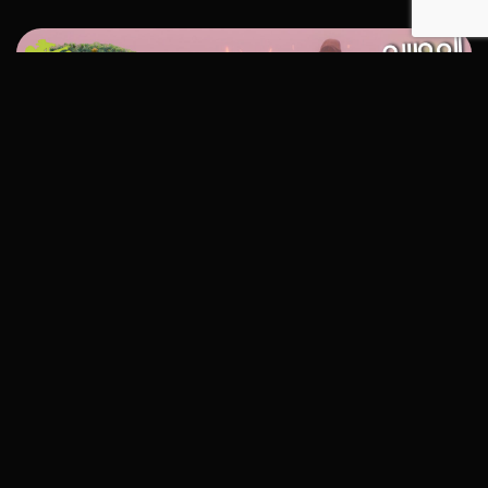
إستكشافي