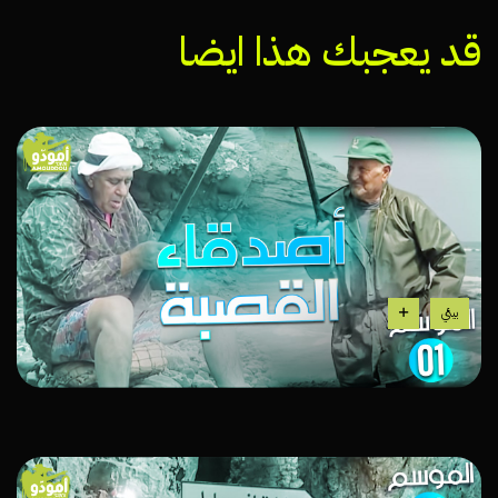
قد يعجبك هذا ايضا
بيئي