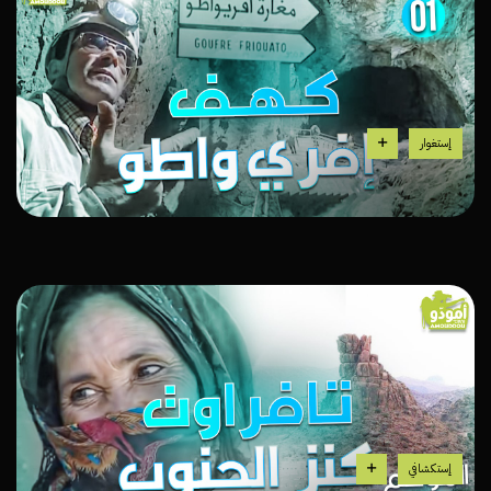
إستغوار
إستكشافي