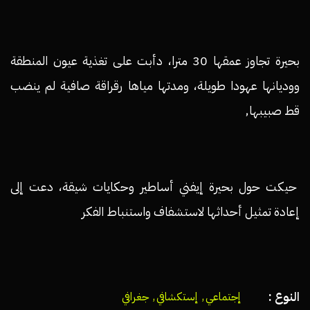
بحيرة تجاوز عمقها 30 مترا، دأبت على تغذية عيون المنطقة
ووديانها عهودا طويلة، ومدتها مياها رقراقة صافية لم ينضب
قط صبيبها٫
حيكت حول بحيرة إيفني أساطير وحكايات شيقة، دعت إلى
إعادة تمثيل أحداثها لاستشفاف واستنباط الفكر
النوع :
إجتماعي
,
إستكشافي
,
جغرافي