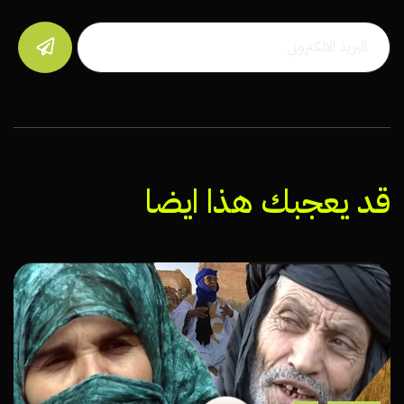

قد يعجبك هذا ايضا