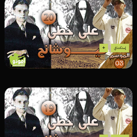
إستكشافي