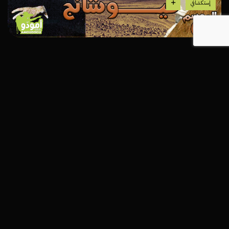
إستكشافي
هذه السلسلة الوثائقية الناجحة، ترافقنا لنكتشف
الثروات والكنوز الخفية للمغرب، هذه البلاد التي
تُخفي بين ثناياها أسراراً كثيرة.