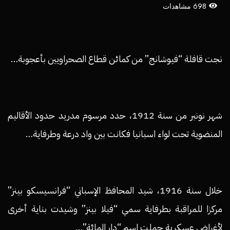
698 مشاهدات
نجت قافلة “فيوشانج” من كمائن قطاع الصحراويين بأعجوبة…
شهر نونبر من سنة 1912، حدد مرسوم مدريد حدود الأقاليم
المنضوية تحت لواء اسبانيا فكانت بين واد درعة وطرفاية…
خلال سنة 1916، شيد المحافظ الإسباني “فرانسيسكو بينز”
مركزا للمراقبة بطرفاية سمي “فيلا بينز” وشيدت بناية أخرى
لأغراض عسكرية حملت اسم “دار المائة”…