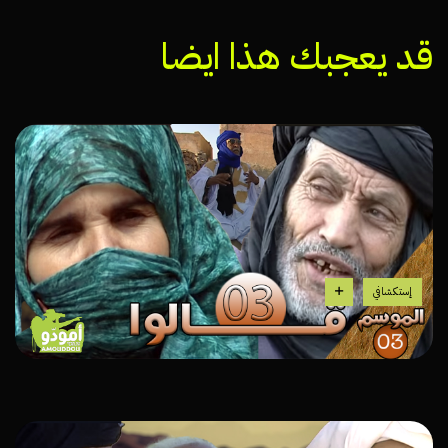
قد يعجبك هذا ايضا
إستكشافي