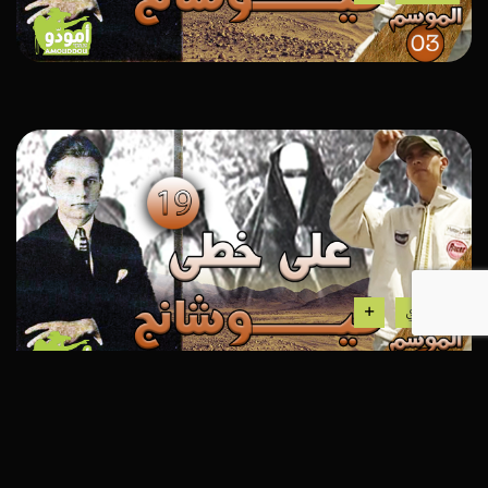
إستكشافي