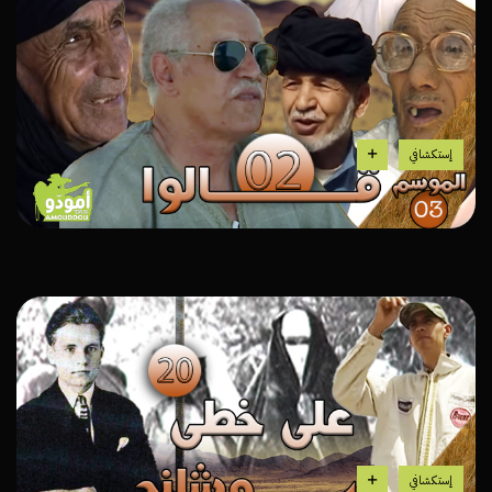
إستكشافي
إستكشافي