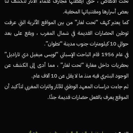
تحت الأنقاض ، حتى أيقظتها مجارف علماء الآثار لتكشف لنا
بعض أسرارها ومقتنياتها المخفية.
كما يعتبر كهف “تحت لغار” من بين المواقع الأثرية التي عرفت
توطين الحضارات القديمة في شمال المغرب ، ويقع على بعد
حوالي 10 كيلومترات جنوب مدينة “تطوان”.
في عام 1956 قام الباحث الإسباني “لويس ميغيل دي تاراديل”
بحفريات داخل مغارة “تحت لغار” ، مما أدى إلى الكشف عن
الوجود البشري فيه منذ ما لا يقل عن 10 آلاف عام.
ثم جاءت دراسات المعهد الوطني للآثار والتراث المغربي لتأكيد أن
الموقع يعرف بالفعل حضارات قديمة جدًا.