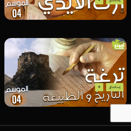
إستكشافي
إستكشافي