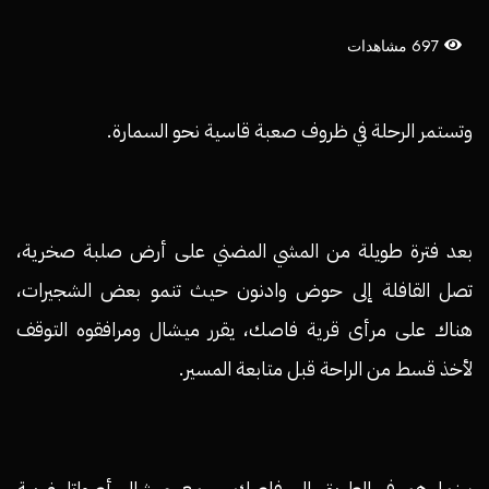
697 مشاهدات
وتستمر الرحلة في ظروف صعبة قاسية نحو السمارة.
بعد فترة طويلة من المشي المضني على أرض صلبة صخرية،
تصل القافلة إلى حوض وادنون حيث تنمو بعض الشجيرات،
هناك على مرأى قرية فاصك، يقرر ميشال ومرافقوه التوقف
لأخذ قسط من الراحة قبل متابعة المسير.
بينما هم في الطريق الى فاصك، سمع ميشال أصواتا غريبة