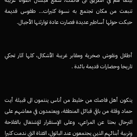
تنبعث من مكان تجتمع به نسوة كثيرات… طقوس قديمة
حيكت حولها أساطير عديدة فصارت عادة توارثتها الأجيال.
أطلال ونقوش صخرية ومقابر غريبة الأشكال، كلها آثار تحكي
تاريخا وحضارات قديمة بائدة .
يتكون أهل فاصك من خليط من أناس ينتمون الى قبيلة أيت
حماد وقلة من باقي قبائل المنطقة، ويعتمدون في معاشهم على
الترحال بحثا عن المراعي، وعلى الإستقرار للإشتغال بالفلاحة
وتربية أبنائهم الذين يجتمعون عند الباتول، الفتاة التي ندمت كثيرا