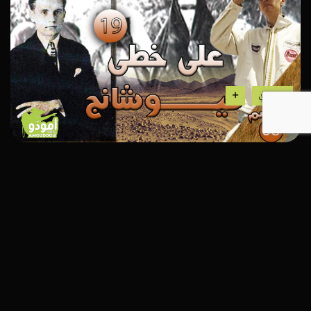
إستكشافي