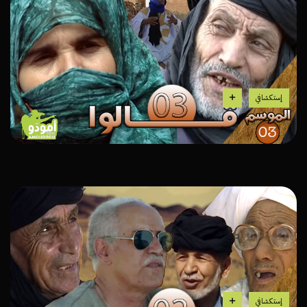
إستكشافي
إستكشافي