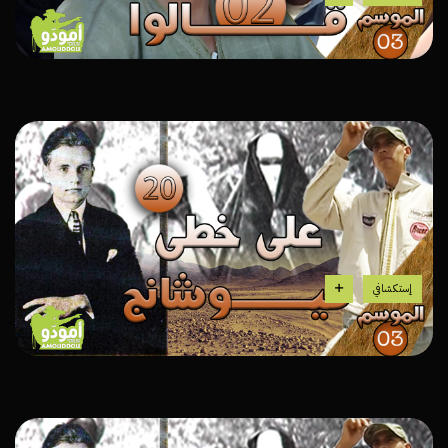
إستكشافي